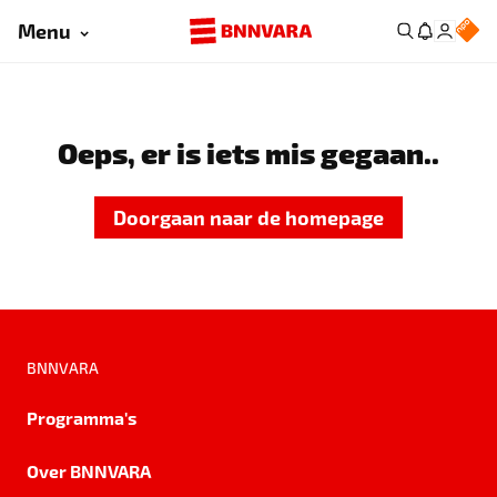
Menu
Oeps, er is iets mis gegaan..
Doorgaan naar de homepage
BNNVARA
Programma's
Over BNNVARA