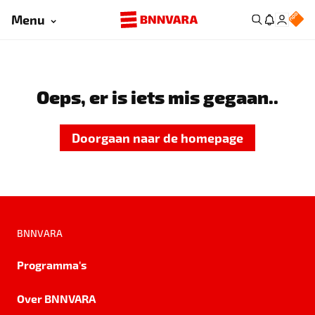
Menu
Oeps, er is iets mis gegaan..
Doorgaan naar de homepage
BNNVARA
Programma's
Over BNNVARA