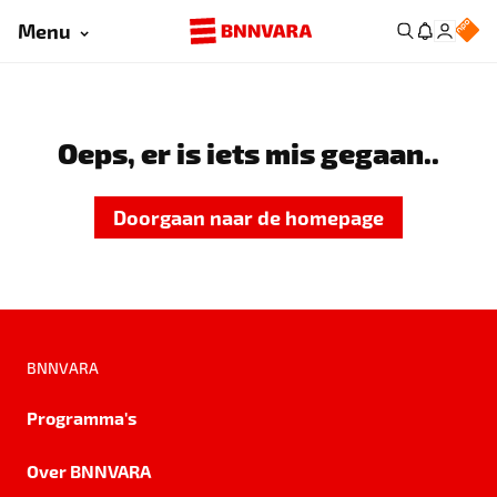
Menu
Oeps, er is iets mis gegaan..
Doorgaan naar de homepage
BNNVARA
Programma's
Over BNNVARA