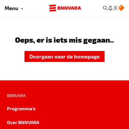
Menu
Oeps, er is iets mis gegaan..
Doorgaan naar de homepage
BNNVARA
Programma's
Over BNNVARA