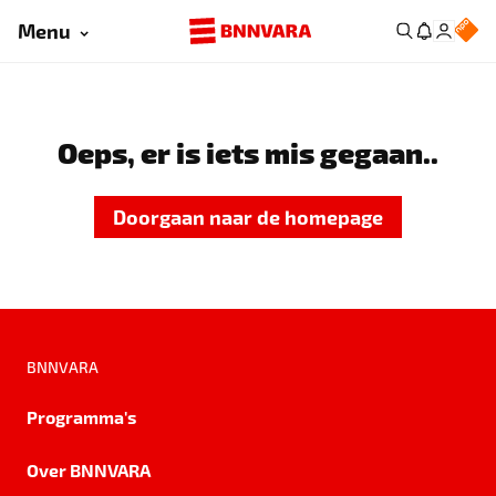
Menu
Oeps, er is iets mis gegaan..
Doorgaan naar de homepage
BNNVARA
Programma's
Over BNNVARA