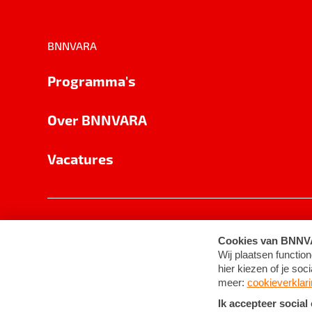
BNNVARA
Programma's
Over BNNVARA
Vacatures
Privacy
Cookie-instellingen
Algemene 