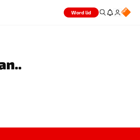
Word lid
an..