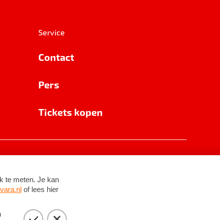
Service
Contact
Pers
Tickets kopen
RSIN 8531 62 402