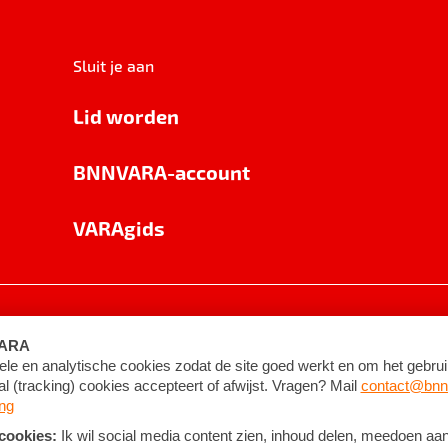
Sluit je aan
Lid worden
BNNVARA-account
VARAgids
voorwaarden
©
2026
BNNVARA