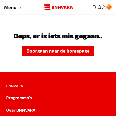
Menu
Oeps, er is iets mis gegaan..
Doorgaan naar de homepage
BNNVARA
Programma's
Over BNNVARA