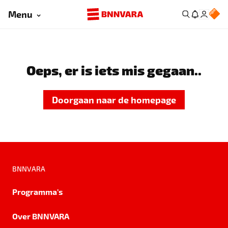
Menu
Oeps, er is iets mis gegaan..
Doorgaan naar de homepage
BNNVARA
Programma's
Over BNNVARA