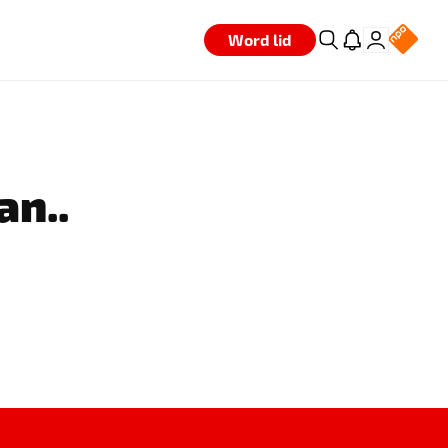
Word lid
an..