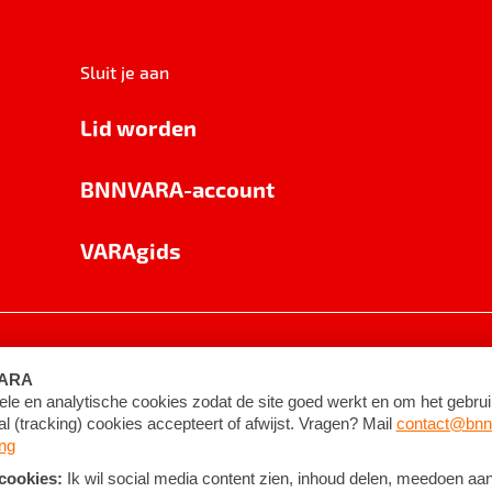
Sluit je aan
Lid worden
BNNVARA-account
VARAgids
voorwaarden
©
2026
BNNVARA