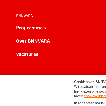
BNNVARA
Programma's
Over BNNVARA
Vacatures
Privacy
Cookie-instellingen
Algemene 