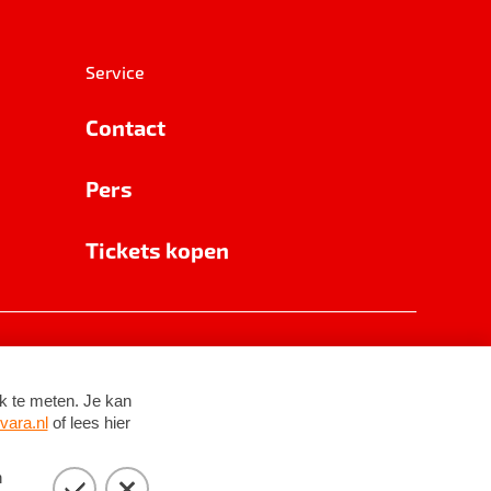
Service
Contact
Pers
Tickets kopen
RSIN 8531 62 402