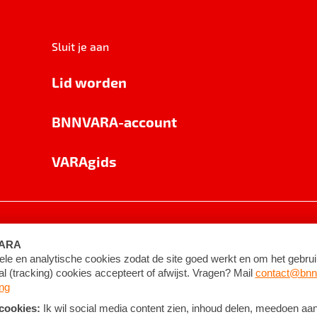
Sluit je aan
Lid worden
BNNVARA-account
VARAgids
voorwaarden
©
2026
BNNVARA