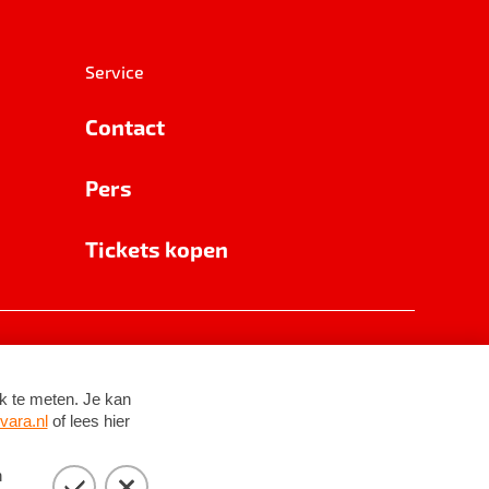
Service
Contact
Pers
Tickets kopen
RSIN 8531 62 402