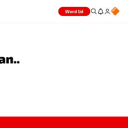
Word lid
an..