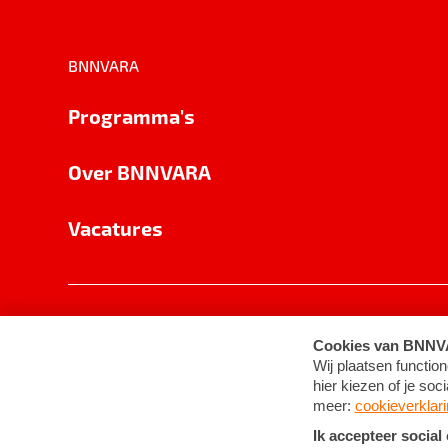
BNNVARA
Programma's
Over BNNVARA
Vacatures
Privacy
Cookie-instellingen
Algemene 