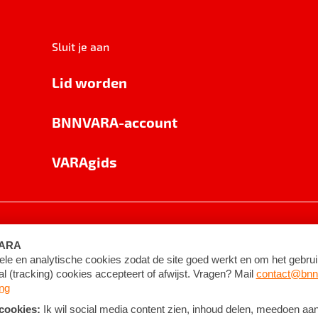
Sluit je aan
Lid worden
BNNVARA-account
VARAgids
voorwaarden
©
2026
BNNVARA