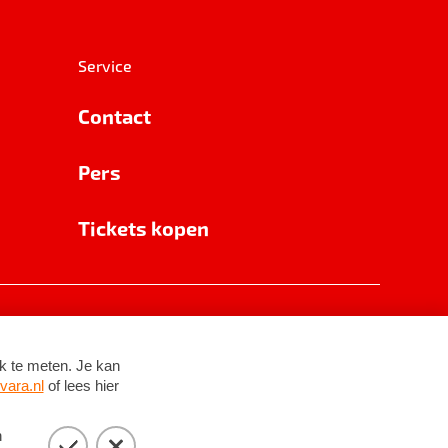
Service
Contact
Pers
Tickets kopen
RSIN 8531 62 402