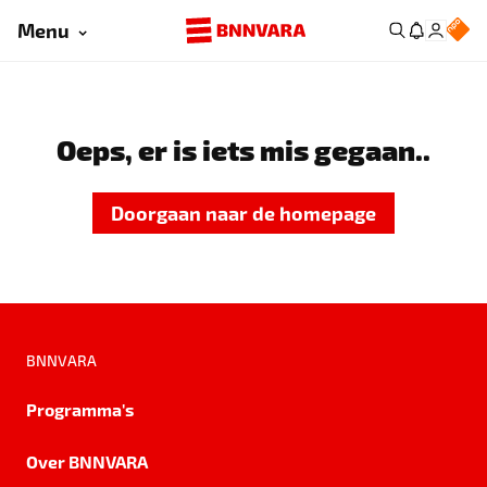
Menu
Oeps, er is iets mis gegaan..
Doorgaan naar de homepage
BNNVARA
Programma's
Over BNNVARA