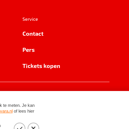
Service
Contact
Pers
Tickets kopen
RSIN 8531 62 402