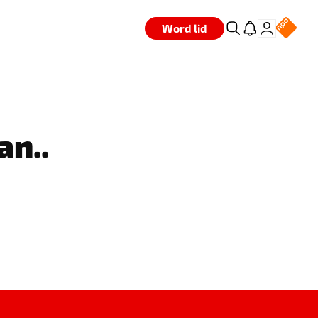
Word lid
an..