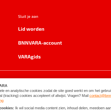
Sluit je aan
Lid worden
BNNVARA-account
VARAgids
voorwaarden
©
2026
BNNVARA