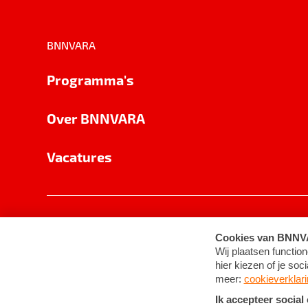
BNNVARA
Programma's
Over BNNVARA
Vacatures
Privacy
Cookie-instellingen
Algemene 