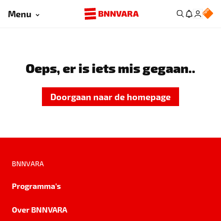
Menu
Oeps, er is iets mis gegaan..
Doorgaan naar de homepage
BNNVARA
Programma's
Over BNNVARA