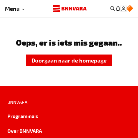
Menu
Oeps, er is iets mis gegaan..
Doorgaan naar de homepage
BNNVARA
Programma's
Over BNNVARA