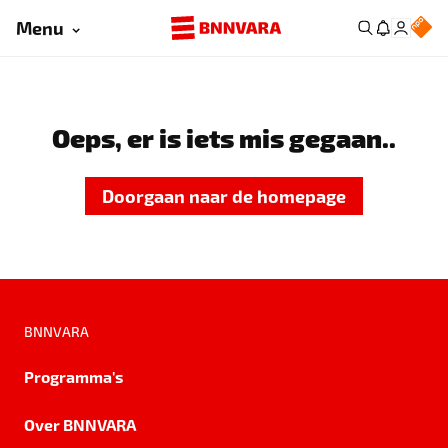
Menu
Oeps, er is iets mis gegaan..
Doorgaan naar de homepage
BNNVARA
Programma's
Over BNNVARA