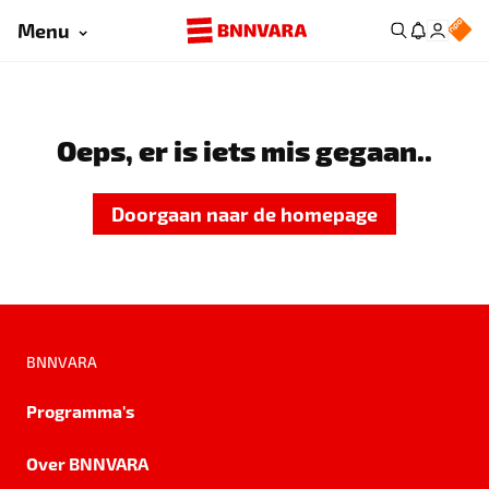
Menu
Oeps, er is iets mis gegaan..
Doorgaan naar de homepage
BNNVARA
Programma's
Over BNNVARA