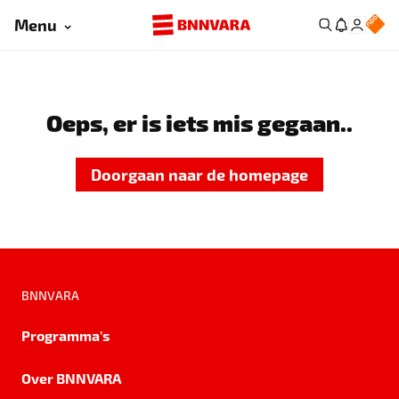
Menu
Oeps, er is iets mis gegaan..
Doorgaan naar de homepage
BNNVARA
Programma's
Over BNNVARA