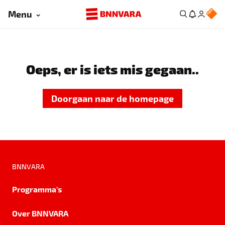
Menu
Oeps, er is iets mis gegaan..
Doorgaan naar de homepage
BNNVARA
Programma's
Over BNNVARA