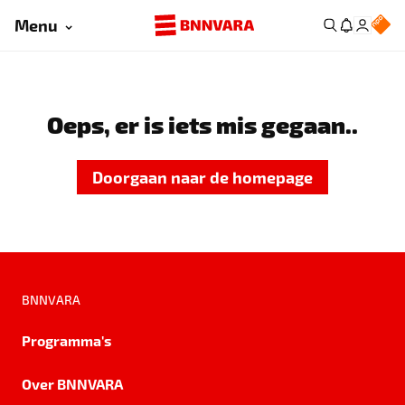
Menu
Oeps, er is iets mis gegaan..
Doorgaan naar de homepage
BNNVARA
Programma's
Over BNNVARA