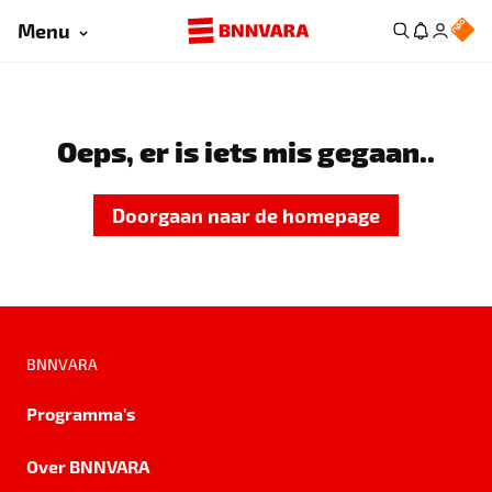
Menu
Oeps, er is iets mis gegaan..
Doorgaan naar de homepage
BNNVARA
Programma's
Over BNNVARA