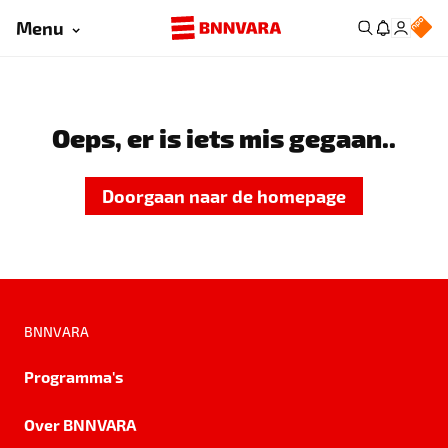
Menu
Oeps, er is iets mis gegaan..
Doorgaan naar de homepage
BNNVARA
Programma's
Over BNNVARA