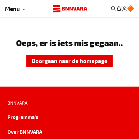
Menu
Oeps, er is iets mis gegaan..
Doorgaan naar de homepage
BNNVARA
Programma's
Over BNNVARA