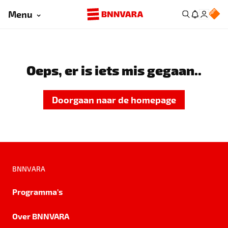
Menu
Oeps, er is iets mis gegaan..
Doorgaan naar de homepage
BNNVARA
Programma's
Over BNNVARA