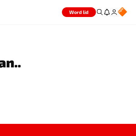
Word lid
an..