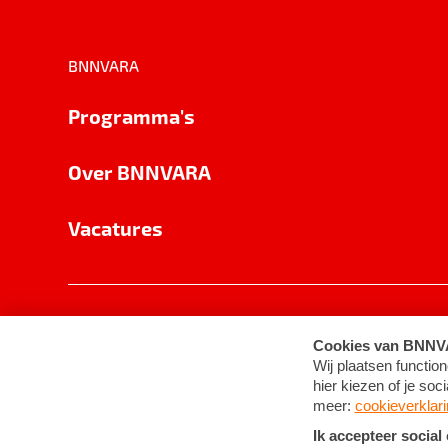
BNNVARA
Programma's
Over BNNVARA
Vacatures
Privacy
Cookie-instellingen
Algemene 