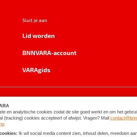
Sluit je aan
Lid worden
BNNVARA-account
VARAgids
voorwaarden
©
2026
BNNVARA