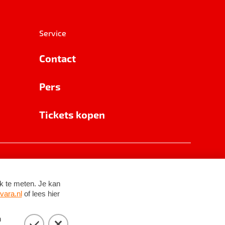
Service
Contact
Pers
Tickets kopen
RSIN 8531 62 402