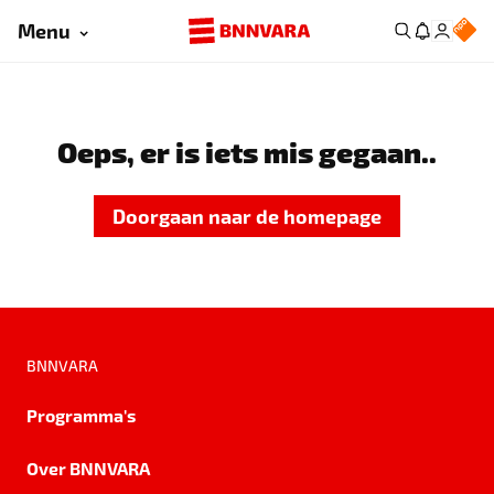
Menu
Oeps, er is iets mis gegaan..
Doorgaan naar de homepage
BNNVARA
Programma's
Over BNNVARA