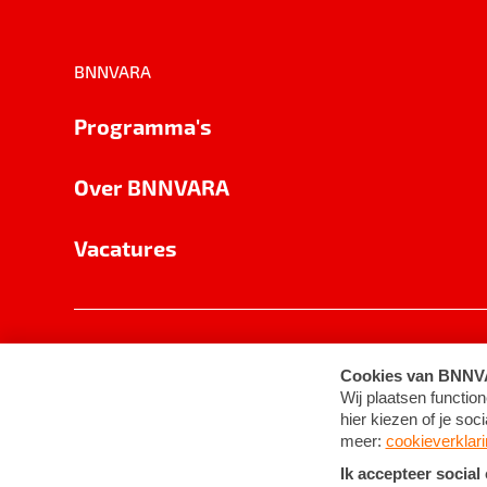
BNNVARA
Programma's
Over BNNVARA
Vacatures
Privacy
Cookie-instellingen
Algemene 