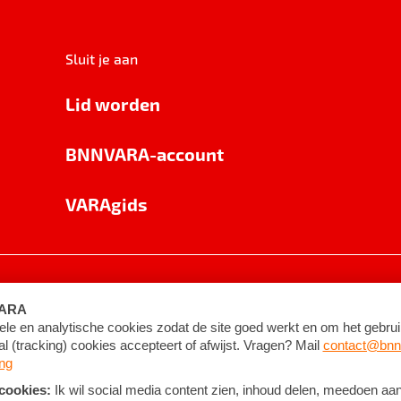
Sluit je aan
Lid worden
BNNVARA-account
VARAgids
voorwaarden
©
2026
BNNVARA