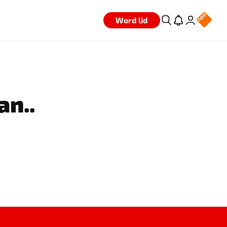
Word lid
an..