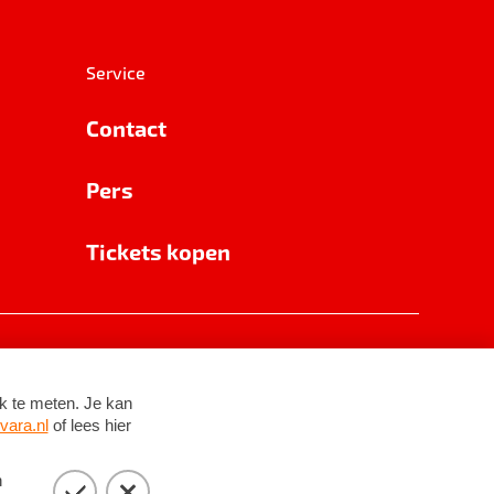
Service
Contact
Pers
Tickets kopen
RSIN 8531 62 402