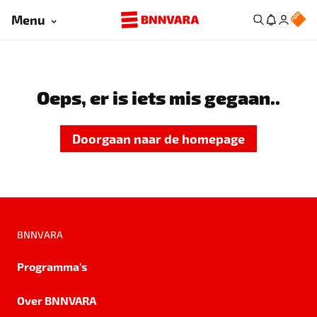
Menu
Oeps, er is iets mis gegaan..
Doorgaan naar de homepage
BNNVARA
Programma's
Over BNNVARA