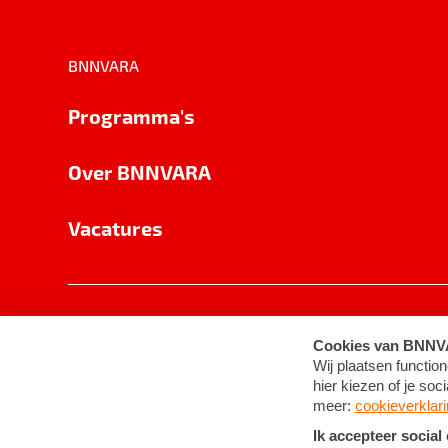
BNNVARA
Programma's
Over BNNVARA
Vacatures
Privacy
Cookie-instellingen
Algemene 