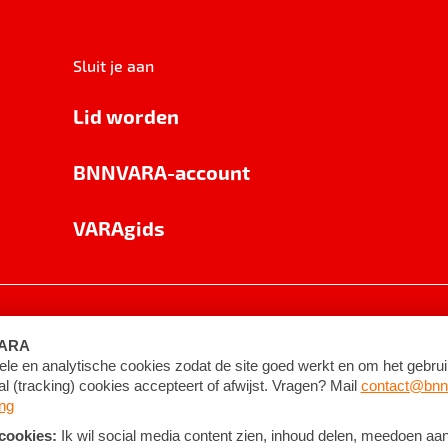
Sluit je aan
Lid worden
BNNVARA-account
VARAgids
voorwaarden
©
2026
BNNVARA