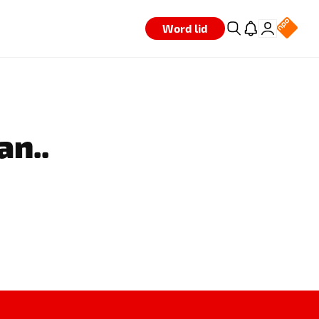
Word lid
an..