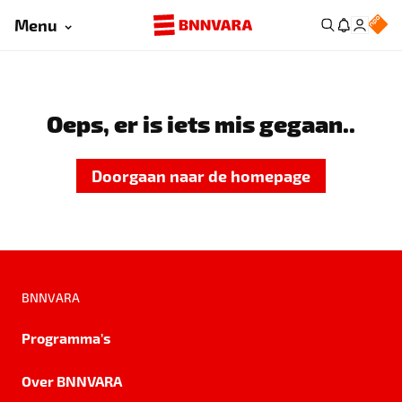
Menu
Oeps, er is iets mis gegaan..
Doorgaan naar de homepage
BNNVARA
Programma's
Over BNNVARA