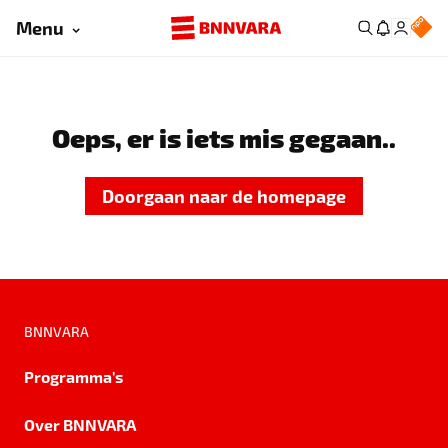
Menu
Oeps, er is iets mis gegaan..
Doorgaan naar de homepage
BNNVARA
Programma's
Over BNNVARA