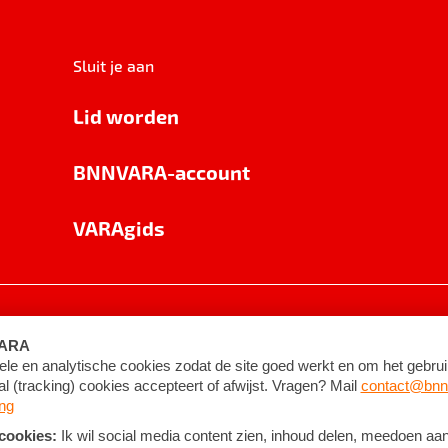
Sluit je aan
Lid worden
BNNVARA-account
VARAgids
voorwaarden
©
2026
BNNVARA