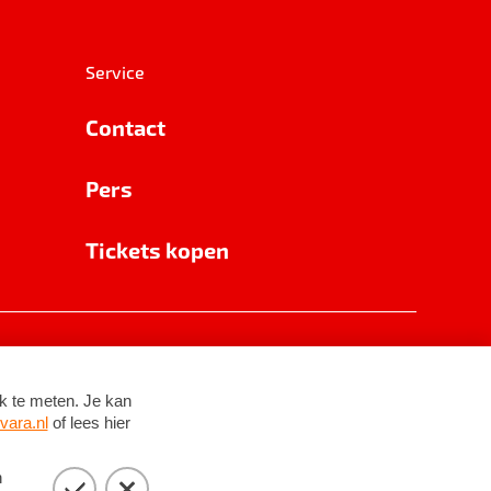
Service
Contact
Pers
Tickets kopen
RSIN 8531 62 402