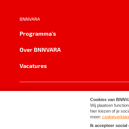
BNNVARA
Programma's
Over BNNVARA
Vacatures
Privacy
Cookie-instellingen
Algemene 