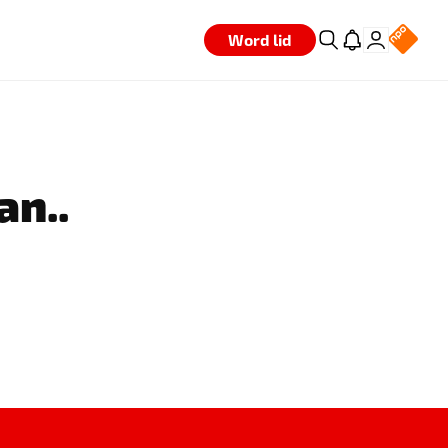
Word lid
an..