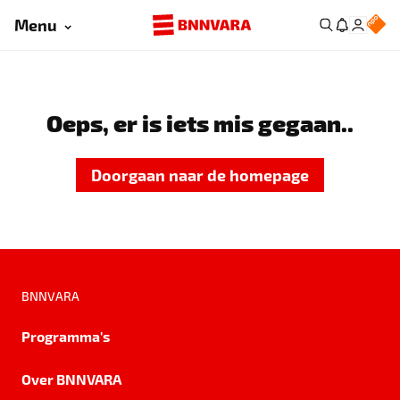
Menu
Oeps, er is iets mis gegaan..
Doorgaan naar de homepage
BNNVARA
Programma's
Over BNNVARA