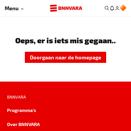
Menu
Oeps, er is iets mis gegaan..
Doorgaan naar de homepage
BNNVARA
Programma's
Over BNNVARA