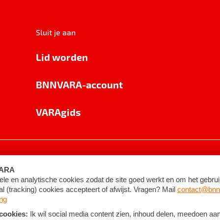
Sluit je aan
Lid worden
BNNVARA-account
VARAgids
voorwaarden
©
2026
BNNVARA