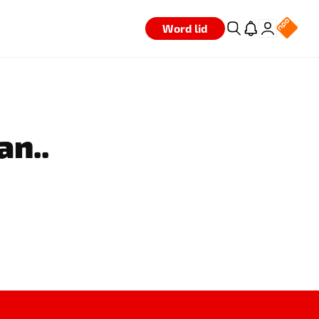
Word lid
an..