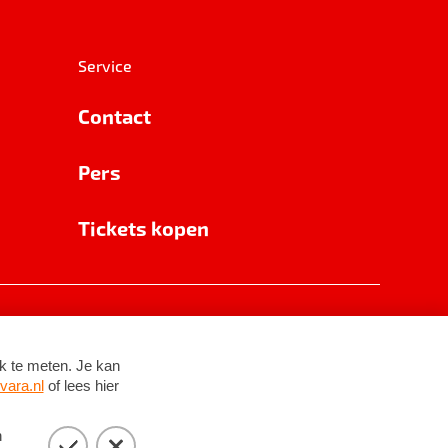
Service
Contact
Pers
Tickets kopen
RSIN 8531 62 402