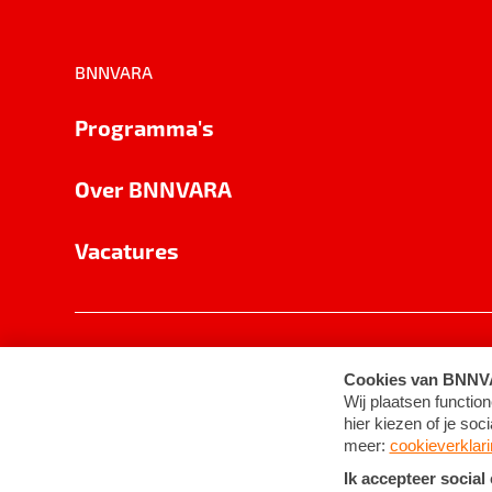
BNNVARA
Programma's
Over BNNVARA
Vacatures
Privacy
Cookie-instellingen
Algemene 