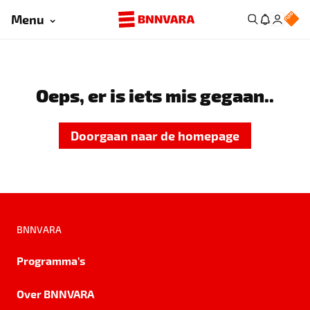
Menu
Oeps, er is iets mis gegaan..
Doorgaan naar de homepage
BNNVARA
Programma's
Over BNNVARA