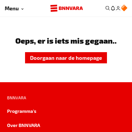
Menu
Oeps, er is iets mis gegaan..
Doorgaan naar de homepage
BNNVARA
Programma's
Over BNNVARA