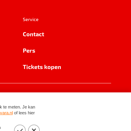
Service
Contact
Pers
Tickets kopen
RSIN 8531 62 402