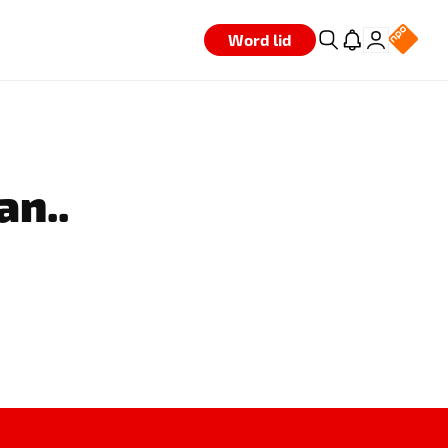
Word lid
an..