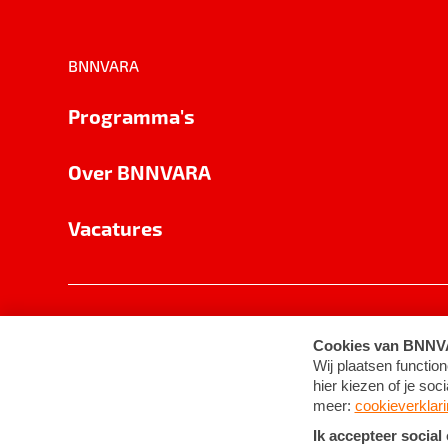
BNNVARA
Programma's
Over BNNVARA
Vacatures
Privacy
Cookie-instellingen
Algemene 