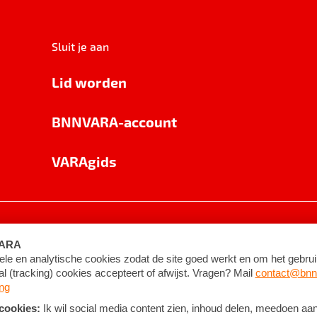
Sluit je aan
Lid worden
BNNVARA-account
VARAgids
voorwaarden
©
2026
BNNVARA