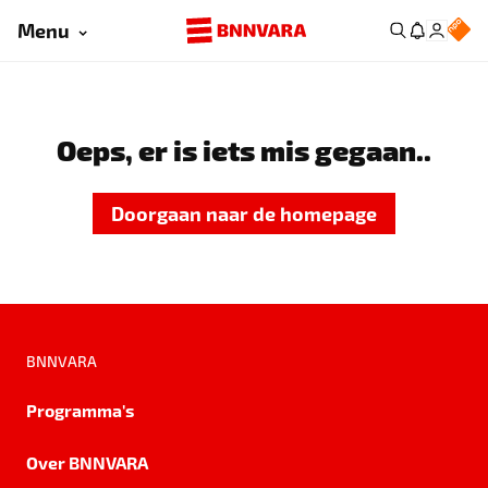
Menu
Oeps, er is iets mis gegaan..
Doorgaan naar de homepage
BNNVARA
Programma's
Over BNNVARA