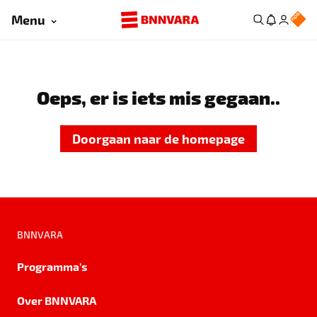
Menu
Oeps, er is iets mis gegaan..
Doorgaan naar de homepage
BNNVARA
Programma's
Over BNNVARA