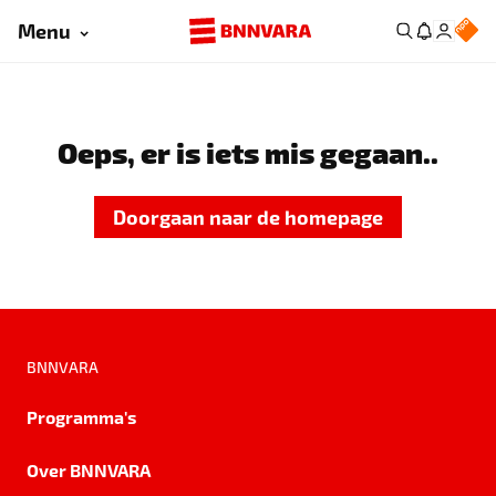
Menu
Oeps, er is iets mis gegaan..
Doorgaan naar de homepage
BNNVARA
Programma's
Over BNNVARA