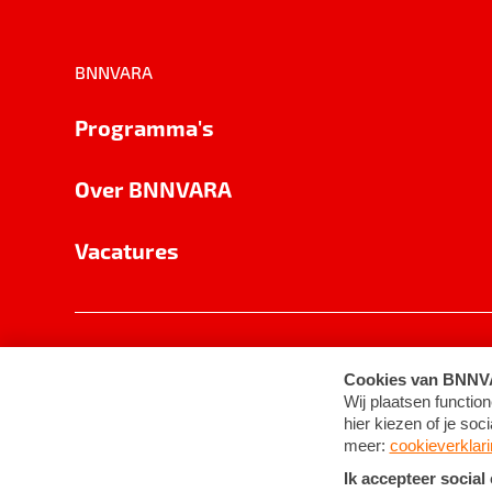
BNNVARA
Programma's
Over BNNVARA
Vacatures
Privacy
Cookie-instellingen
Algemene 