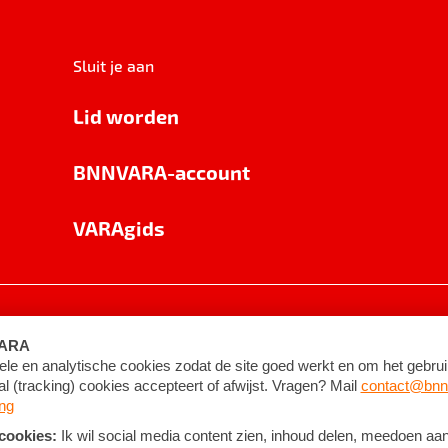
Sluit je aan
Lid worden
BNNVARA-account
VARAgids
voorwaarden
©
2026
BNNVARA