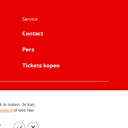
Service
Contact
Pers
Tickets kopen
RSIN 8531 62 402