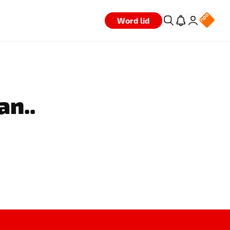
Word lid
an..