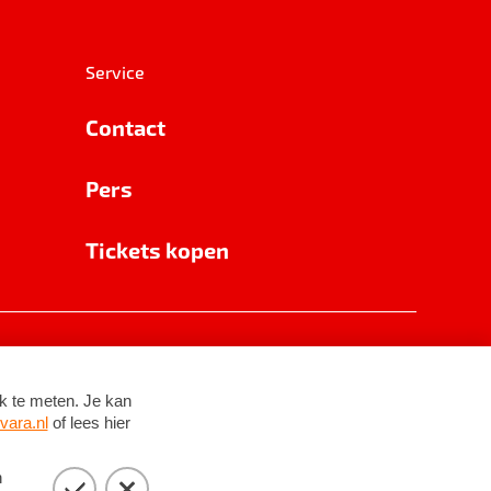
Service
Contact
Pers
Tickets kopen
RSIN 8531 62 402