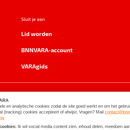
Sluit je aan
Lid worden
BNNVARA-account
VARAgids
voorwaarden
©
2026
BNNVARA