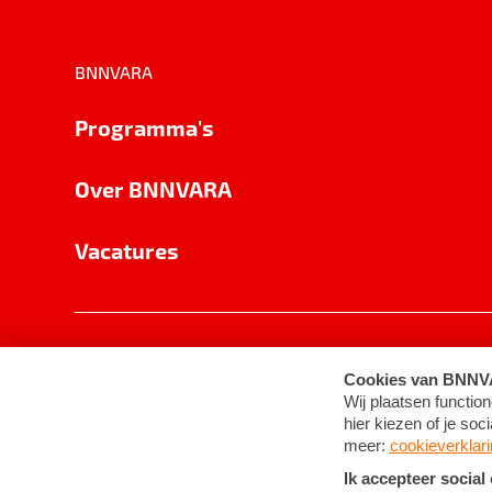
BNNVARA
Programma's
Over BNNVARA
Vacatures
Privacy
Cookie-instellingen
Algemene 