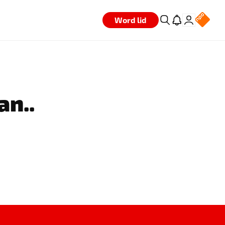
Word lid
an..