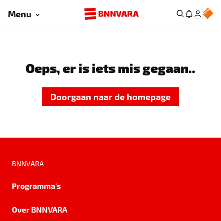
Menu
Oeps, er is iets mis gegaan..
Doorgaan naar de homepage
BNNVARA
Programma's
Over BNNVARA