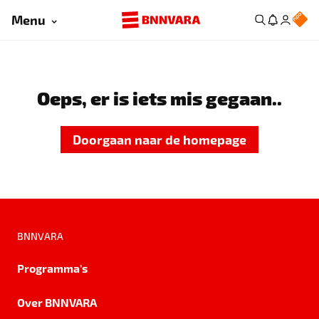
Menu
Oeps, er is iets mis gegaan..
Doorgaan naar de homepage
BNNVARA
Programma's
Over BNNVARA