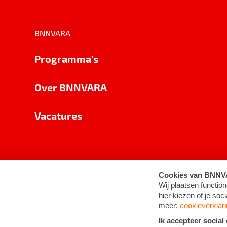
BNNVARA
Programma's
Over BNNVARA
Vacatures
Privacy
Cookie-instellingen
Algemene 