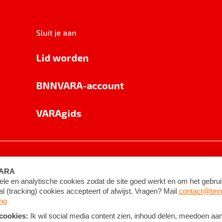
Sluit je aan
Lid worden
BNNVARA-account
VARAgids
voorwaarden
©
2026
BNNVARA