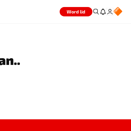
Word lid
an..