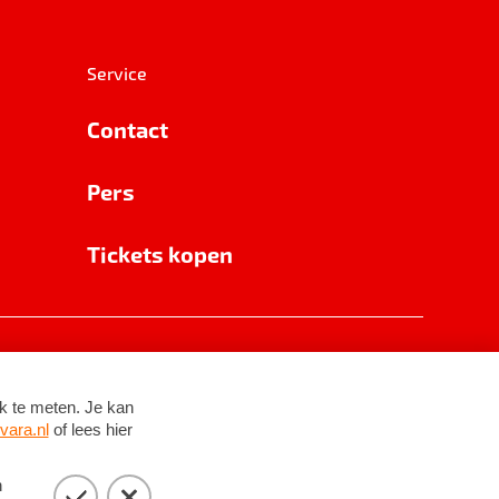
Service
Contact
Pers
Tickets kopen
RSIN 8531 62 402