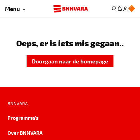
Menu
Oeps, er is iets mis gegaan..
Doorgaan naar de homepage
BNNVARA
Programma's
Over BNNVARA