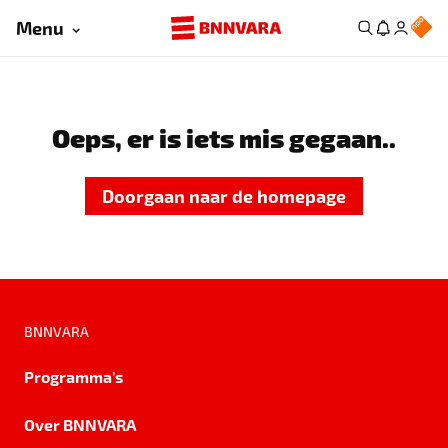
Menu
Oeps, er is iets mis gegaan..
Doorgaan naar de homepage
BNNVARA
Programma's
Over BNNVARA