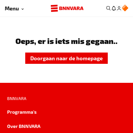
Menu
Oeps, er is iets mis gegaan..
Doorgaan naar de homepage
BNNVARA
Programma's
Over BNNVARA