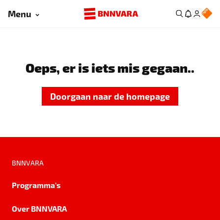
Menu
Oeps, er is iets mis gegaan..
Doorgaan naar de homepage
BNNVARA
Programma's
Over BNNVARA